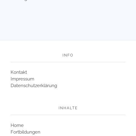
PROJEKTE
ZUR PERSON
INFO
Medienarbeit
Kontakt
Veröffentlichungen
Referenzen
Impressum
Team
Datenschutzerklärung
INHALTE
Home
Fortbildungen