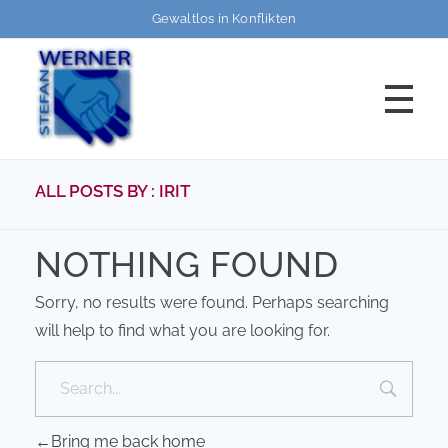
Gewaltlos in Konflikten
HOME
ALL POSTS BY : IRIT
GEWALTLOS
und kompetent in Konflikten und Gewaltsituationen
FORTBILDUNGEN
NOTHING FOUND
Sorry, no results were found. Perhaps searching
will help to find what you are looking for.
Programme
BERATUNG/SUPERVISION
Termine
TEAMENTWICKLUNG
Bring me back home