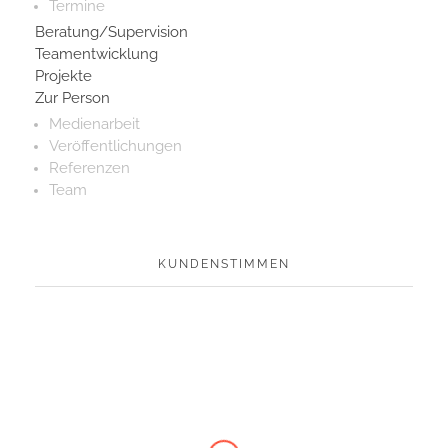
Termine
Beratung/Supervision
Teamentwicklung
Projekte
Zur Person
Medienarbeit
Veröffentlichungen
Referenzen
Team
KUNDENSTIMMEN
KATHRIN (42), JENA
Teilnehmerin am Selbstwertseminar
„Gutes Seminar. Fachlich überzeugend, viel