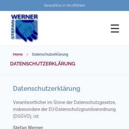
Gewaltlos in Konflikten
HOME
Home
Datenschutzerklärung
GEWALTLOS
und kompetent in Konflikten und Gewaltsituationen
DATENSCHUTZERKLÄRUNG
FORTBILDUNGEN
Datenschutzerklärung
Programme
BERATUNG/SUPERVISION
Termine
Verantwortlicher im Sinne der Datenschutzgesetze,
insbesondere der EU-Datenschutzgrundverordnung
(DSGVO), ist:
TEAMENTWICKLUNG
Stefan Werner