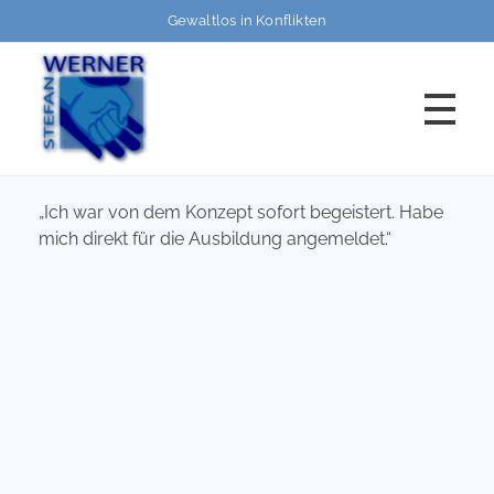
Gewaltlos in Konflikten
HOME
„Ich war von dem Konzept sofort begeistert. Habe
GEWALTLOS
und kompetent in Konflikten und Gewaltsituationen
mich direkt für die Ausbildung angemeldet.“
FORTBILDUNGEN
Programme
BERATUNG/SUPERVISION
Termine
TEAMENTWICKLUNG